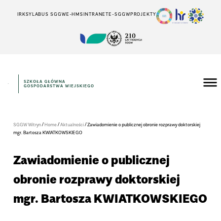
IRK
SYLABUS SGGW
E-HMS
INTRANET
E-SGGW
PROJEKTY
SZKOŁA GŁÓWNA
GOSPODARSTWA WIEJSKIEGO
/
/
/
SGGW Witryn
Home
Aktualności
Zawiadomienie o publicznej obronie rozprawy doktorskiej
mgr. Bartosza KWIATKOWSKIEGO
Zawiadomienie o publicznej
obronie rozprawy doktorskiej
mgr. Bartosza KWIATKOWSKIEGO