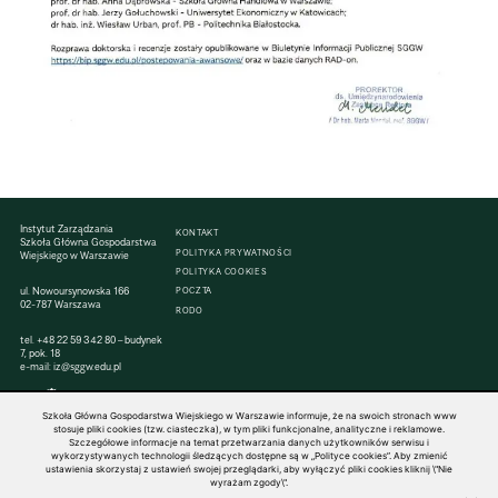
Instytut Zarządzania
KONTAKT
Szkoła Główna Gospodarstwa
POLITYKA PRYWATNOŚCI
Wiejskiego w Warszawie
POLITYKA COOKIES
ul. Nowoursynowska 166
POCZTA
02-787 Warszawa
RODO
tel.
+48 22 59 342 80
– budynek
7, pok. 18
e-mail:
iz@sggw.edu.pl
Szkoła Główna Gospodarstwa Wiejskiego w Warszawie informuje, że na swoich stronach www
stosuje pliki cookies (tzw. ciasteczka), w tym pliki funkcjonalne, analityczne i reklamowe.
Szczegółowe informacje na temat przetwarzania danych użytkowników serwisu i
© 1816–2026 SGGW — ALL RIGHTS RESERVED
wykorzystywanych technologii śledzących dostępne są w „Polityce cookies”. Aby zmienić
ustawienia skorzystaj z ustawień swojej przeglądarki, aby wyłączyć pliki cookies kliknij \"Nie
wyrażam zgody\".