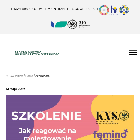
IRK
SYLABUS SGGW
E-HMS
INTRANET
E-SGGW
PROJEKTY
SZKOŁA GŁÓWNA
GOSPODARSTWA WIEJSKIEGO
Instytut
Zarządzania
/
/
SGGW Witryn
Home
Aktualności
13 maja, 2026